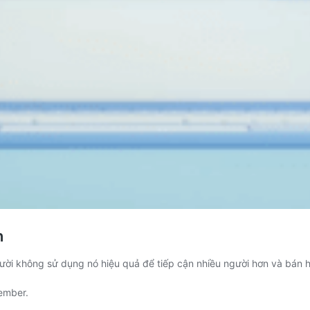
n
gười không sử dụng nó hiệu quả để tiếp cận nhiều người hơn và bán 
11.
Free
ember
.
Traffic