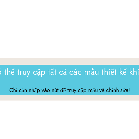
 thể truy cập tất cả các mẫu thiết kế k
Chỉ cần nhấp vào nút để truy cập mẫu và chỉnh sửa!