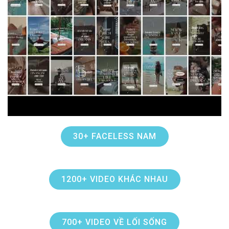
30+ FACELESS NAM
1200+ VIDEO KHÁC NHAU
700+ VIDEO VỀ LỐI SỐNG