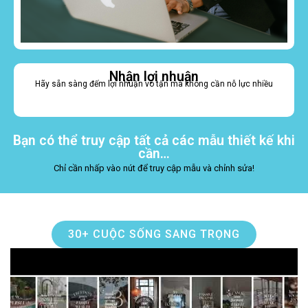
Nhận lợi nhuận
Hãy sẵn sàng đếm lợi nhuận vô tận mà không cần nỗ lực nhiều
Bạn có thể truy cập tất cả các mẫu thiết kế khi
cần…
Chỉ cần nhấp vào nút để truy cập mẫu và chỉnh sửa!
30+ CUỘC SỐNG SANG TRỌNG