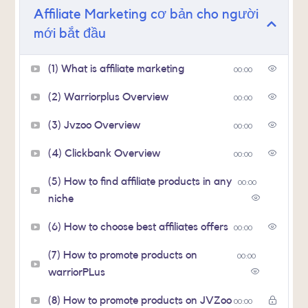
Affiliate Marketing cơ bản cho người
mới bắt đầu
(1) What is affiliate marketing
00:00
(2) Warriorplus Overview
00:00
(3) Jvzoo Overview
00:00
(4) Clickbank Overview
00:00
(5) How to find affiliate products in any
00:00
niche
(6) How to choose best affiliates offers
00:00
(7) How to promote products on
00:00
warriorPLus
(8) How to promote products on JVZoo
00:00