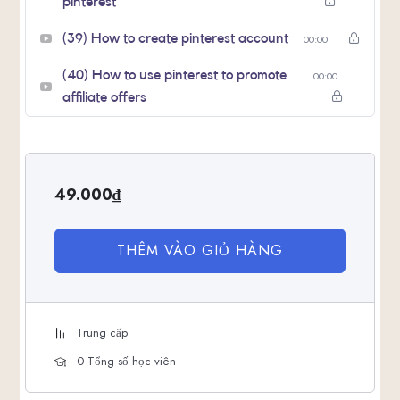
pinterest
(39) How to create pinterest account
00:00
(40) How to use pinterest to promote
00:00
affiliate offers
49.000
₫
THÊM VÀO GIỎ HÀNG
Trung cấp
0 Tổng số học viên