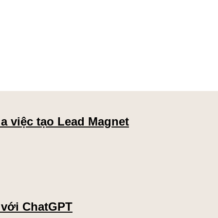
ủa việc tạo Lead Magnet
 với ChatGPT