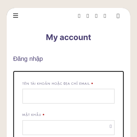
My account
Đăng nhập
BẮT
TÊN TÀI KHOẢN HOẶC ĐỊA CHỈ EMAIL
*
BUỘC
BẮT
MẬT KHẨU
*
BUỘC