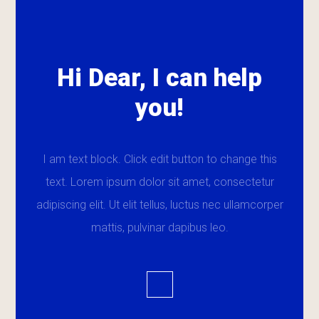
Hi Dear, I can help
you!
I am text block. Click edit button to change this
text. Lorem ipsum dolor sit amet, consectetur
adipiscing elit. Ut elit tellus, luctus nec ullamcorper
mattis, pulvinar dapibus leo.