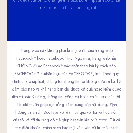
Click edit button to change this text. Lorem ipsum dolor sit
amet, consectetur adipiscing elit.
Trang web này không phải là một phần của trang web
Facebook™ hoặc Facebook™ Inc. Ngoài ra, trang web này
KHÔNG được Facebook™ xác nhận theo bất kỳ cách nào.
FACEBOOK™ là nhãn hiệu của FACEBOOK™, Inc. Theo quy
định của pháp luật, chúng tôi không thể và không đưa ra bất kỳ
đảm bảo nào về khả năng bạn đạt được kết quả hoặc kiếm được
tiền với các ý tưởng, thông tin, công cụ hoặc chiến lược của tôi.
Tôi chỉ muốn giúp bạn bằng cách cung cấp nội dung, định
hướng và chiến lược tuyệt vời đã hiệu quả với tôi và học viên
của tôi và tôi tin rằng có thể giúp bạn tiến lên phía trước. Tất cả
các điều khoản, chính sách bảo mật và tuyên bố từ chối trách