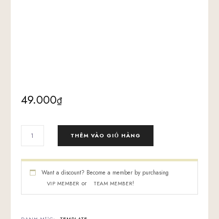
49.000
₫
BỘ
THÊM VÀO GIỎ HÀNG
MẪU
DỊCH
VỤ
VOICEOVER
Want a discount? Become a member by purchasing
AGENCY
or
!
VIP MEMBER
TEAM MEMBER
SỐ
LƯỢNG