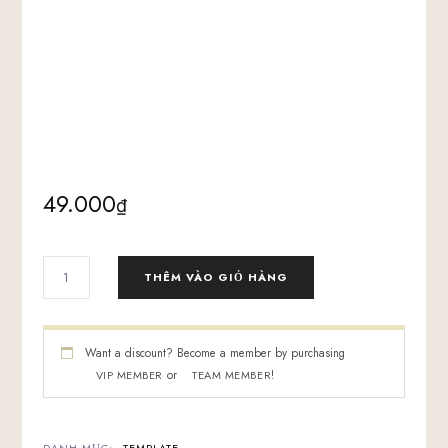
49.000
₫
BỘ
THÊM VÀO GIỎ HÀNG
MẪU
DỊCH
VỤ
YOUTUBE
Want a discount? Become a member by purchasing
MARKETING
or
!
VIP MEMBER
TEAM MEMBER
AGENCY
SỐ
LƯỢNG