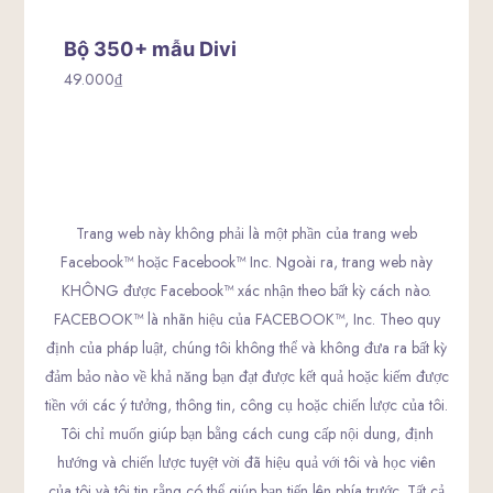
97.000₫.
Bộ 350+ mẫu Divi
49.000
₫
Trang web này không phải là một phần của trang web
Facebook™ hoặc Facebook™ Inc. Ngoài ra, trang web này
KHÔNG được Facebook™ xác nhận theo bất kỳ cách nào.
FACEBOOK™ là nhãn hiệu của FACEBOOK™, Inc. Theo quy
định của pháp luật, chúng tôi không thể và không đưa ra bất kỳ
đảm bảo nào về khả năng bạn đạt được kết quả hoặc kiếm được
tiền với các ý tưởng, thông tin, công cụ hoặc chiến lược của tôi.
Tôi chỉ muốn giúp bạn bằng cách cung cấp nội dung, định
hướng và chiến lược tuyệt vời đã hiệu quả với tôi và học viên
của tôi và tôi tin rằng có thể giúp bạn tiến lên phía trước. Tất cả