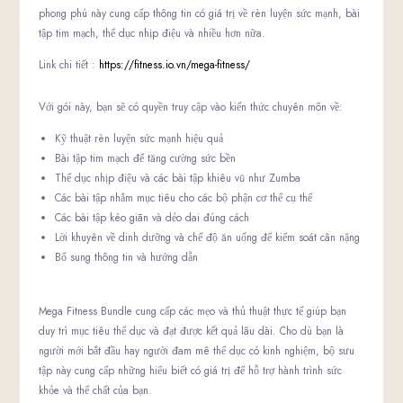
phong phú này cung cấp thông tin có giá trị về rèn luyện sức mạnh, bài
tập tim mạch, thể dục nhịp điệu và nhiều hơn nữa.
Link chi tiết :
https://fitness.io.vn/mega-fitness/
Với gói này, bạn sẽ có quyền truy cập vào kiến ​​thức chuyên môn về:
Kỹ thuật rèn luyện sức mạnh hiệu quả
Bài tập tim mạch để tăng cường sức bền
Thể dục nhịp điệu và các bài tập khiêu vũ như Zumba
Các bài tập nhắm mục tiêu cho các bộ phận cơ thể cụ thể
Các bài tập kéo giãn và dẻo dai đúng cách
Lời khuyên về dinh dưỡng và chế độ ăn uống để kiểm soát cân nặng
Bổ sung thông tin và hướng dẫn
Mega Fitness Bundle cung cấp các mẹo và thủ thuật thực tế giúp bạn
duy trì mục tiêu thể dục và đạt được kết quả lâu dài. Cho dù bạn là
người mới bắt đầu hay người đam mê thể dục có kinh nghiệm, bộ sưu
tập này cung cấp những hiểu biết có giá trị để hỗ trợ hành trình sức
khỏe và thể chất của bạn.