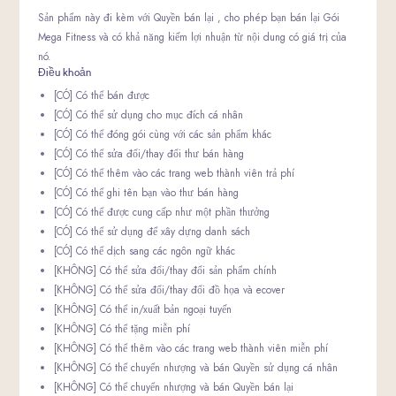
Sản phẩm này đi kèm với Quyền bán lại , cho phép bạn bán lại Gói
Mega Fitness và có khả năng kiếm lợi nhuận từ nội dung có giá trị của
nó.
Điều khoản
[CÓ] Có thể bán được
[CÓ] Có thể sử dụng cho mục đích cá nhân
[CÓ] Có thể đóng gói cùng với các sản phẩm khác
[CÓ] Có thể sửa đổi/thay đổi thư bán hàng
[CÓ] Có thể thêm vào các trang web thành viên trả phí
[CÓ] Có thể ghi tên bạn vào thư bán hàng
[CÓ] Có thể được cung cấp như một phần thưởng
[CÓ] Có thể sử dụng để xây dựng danh sách
[CÓ] Có thể dịch sang các ngôn ngữ khác
[KHÔNG] Có thể sửa đổi/thay đổi sản phẩm chính
[KHÔNG] Có thể sửa đổi/thay đổi đồ họa và ecover
[KHÔNG] Có thể in/xuất bản ngoại tuyến
[KHÔNG] Có thể tặng miễn phí
[KHÔNG] Có thể thêm vào các trang web thành viên miễn phí
[KHÔNG] Có thể chuyển nhượng và bán Quyền sử dụng cá nhân
[KHÔNG] Có thể chuyển nhượng và bán Quyền bán lại