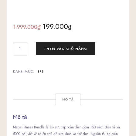
Giá
Giá
199.000
1.999.000
₫
₫
gốc
hiện
GÓI
THÊM VÀO GIỎ HÀNG
là:
tại
MEGA
FITNESS
1
1.999.000₫.
là:
SỐ
DANH MỤC:
SPS
LƯỢNG
199.000₫.
MÔ TẢ
Mô tả
Mega Fitness Bundle là bộ sưu tập toàn diện gồm 150 sách điện tử và
5000 bài viết về nhiều chủ đề sức khỏe và thể dục. Nguồn tài nguyên