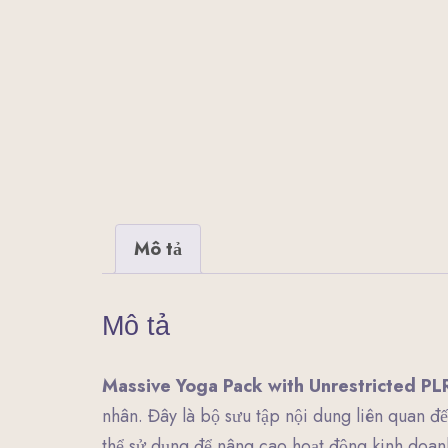
Mô tả
Mô tả
Massive Yoga Pack with Unrestricted PL
nhân. Đây là bộ sưu tập nội dung liên quan đ
thể sử dụng để nâng cao hoạt động kinh doan