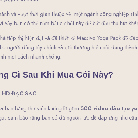
hành và vượt thời gian thuộc về
một ngành công nghiệp sinh
vì vậy bạn có thể nắm bắt cơ hội này để bắt đầu thu hút kh
à tiếp thị hiện đại và đã thiết kế Massive Yoga Pack để đ
o người dùng tùy chỉnh và đổi thương hiệu nội dung thành 
ình một cách nhanh chóng.
g Gì Sau Khi Mua Gói Này?
 HD ĐẶC SẮC.
của bạn bằng thư viện khổng lồ gồm
300 video đào tạo yo
ga, đảm bảo rằng bạn có đủ nguồn lực để đáp ứng nhu cầu