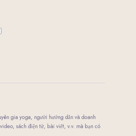
á
ện
9.000₫.
huyên gia yoga, người hướng dẫn và doanh
deo, sách điện tử, bài viết, v.v. mà bạn có