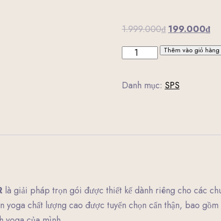
Giá
Gi
1.999.000
₫
199.000
₫
gốc
hi
Thêm vào giỏ hàng
Gói
là:
tại
Yoga
1.999.000₫.
là:
Pack
Danh mục:
SPS
19
số
lượng
R
là giải pháp trọn gói được thiết kế dành riêng cho các c
ến yoga chất lượng cao được tuyển chọn cẩn thận, bao gồm vi
h yoga của mình.