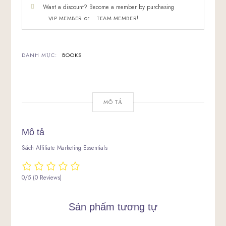
SỐ
Want a discount? Become a member by purchasing
LƯỢNG
or
!
VIP MEMBER
TEAM MEMBER
DANH MỤC:
BOOKS
MÔ TẢ
Mô tả
Sách Affiliate Marketing Essentials
0/5
(0 Reviews)
Sản phẩm tương tự