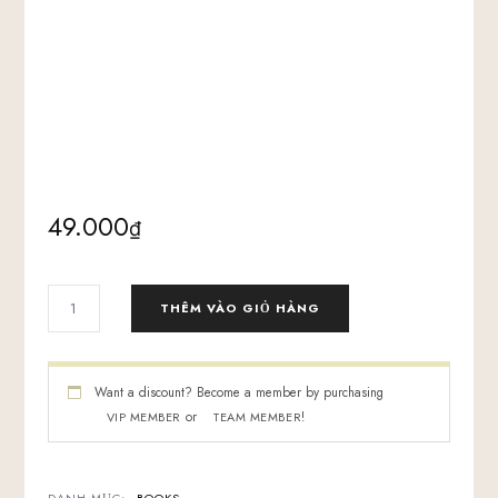
49.000
₫
SÁCH
THÊM VÀO GIỎ HÀNG
DISCOVER
YOUR
SPECIALTY
-
Want a discount? Become a member by purchasing
BOOK
or
!
VIP MEMBER
TEAM MEMBER
SỐ
LƯỢNG