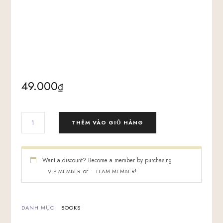
49.000
₫
SÁCH
THÊM VÀO GIỎ HÀNG
FUNNEL
MASTERY
-
BOOK
Want a discount? Become a member by purchasing
SỐ
or
!
VIP MEMBER
TEAM MEMBER
LƯỢNG
DANH MỤC:
BOOKS