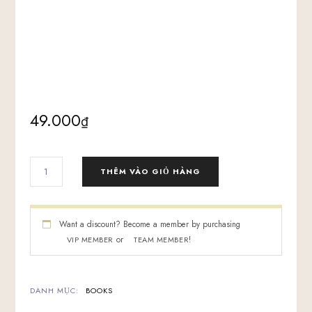
49.000
₫
SÁCH
THÊM VÀO GIỎ HÀNG
SUCCESS
SHIFT
-
BOOK
Want a discount? Become a member by purchasing
SỐ
or
!
VIP MEMBER
TEAM MEMBER
LƯỢNG
DANH MỤC:
BOOKS