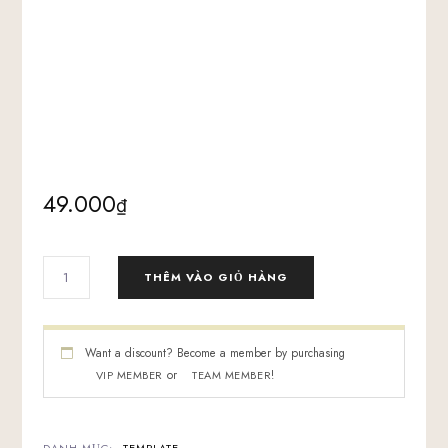
49.000
₫
BỘ
THÊM VÀO GIỎ HÀNG
MẪU
DỊCH
VỤ
LIST
Want a discount? Become a member by purchasing
BUILDING
or
!
VIP MEMBER
TEAM MEMBER
VIRAL
MARKETING
AGENCY
SỐ