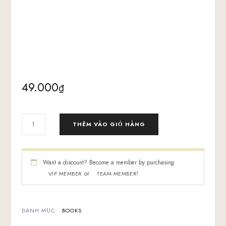
49.000
₫
SÁCH
THÊM VÀO GIỎ HÀNG
ATTITUDE
IS
KEY
-
Want a discount? Become a member by purchasing
BOOK
or
!
VIP MEMBER
TEAM MEMBER
SỐ
LƯỢNG
DANH MỤC:
BOOKS