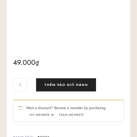
49.000
₫
SÁCH
THÊM VÀO GIỎ HÀNG
BLOCKCHAIN
EXPLAINED
-
BOOK
Want a discount? Become a member by purchasing
SỐ
or
!
VIP MEMBER
TEAM MEMBER
LƯỢNG