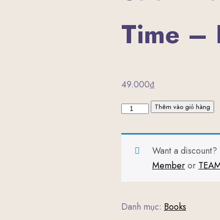
Time –
49.000
₫
Sách
Thêm vào giỏ hàng
Managing
Your
Want a discount
Time
Member
or
TEAM
-
Book
số
Danh mục:
Books
lượng