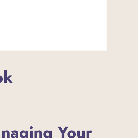
ok
naging Your